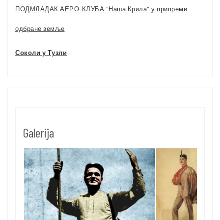
ПОДМЛАДАК АЕРО-КЛУБА “Наша Крила” у припреми
одбране земље
Соколи у Тузли
Galerija