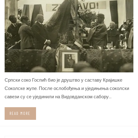
Српски соко Госпић био је друштво у саставу Крајишке
Соколске жупе. После ослобођења и уједињења соколски
савези су се ујединили на Видовданском сабору…
READ MORE