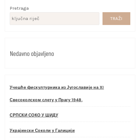
Pretraga
TRAŽI
Nedavno objavljeno
Учешће фискултурника из Југославије на XI
Свесоколском слету у Прагу 1948.
СРПСКИ СОКО У ШИДУ
Украјински Соколи у Галицији