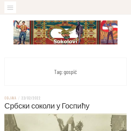
Skip
to
content
U sjećanje na ubijenog sokola Iliju Boškovića
SOKOLOVI
Tag:
gospić
OBJAVA
/
22/02/2022
Србски соколи у Госпићу