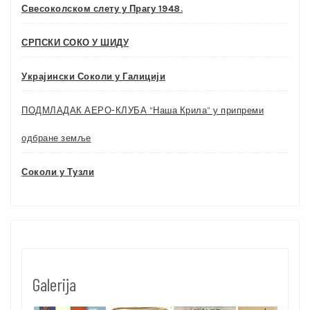
Свесоколском слету у Прагу 1948.
СРПСКИ СОКО У ШИДУ
Украјински Соколи у Галицији
ПОДМЛАДАК АЕРО-КЛУБА “Наша Крила” у припреми
одбране земље
Соколи у Тузли
Galerija