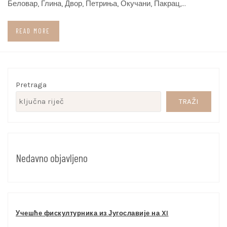
Беловар, Глина, Двор, Петриња, Окучани, Пакрац,…
READ MORE
Pretraga
TRAŽI
Nedavno objavljeno
Учешће фискултурника из Југославије на XI