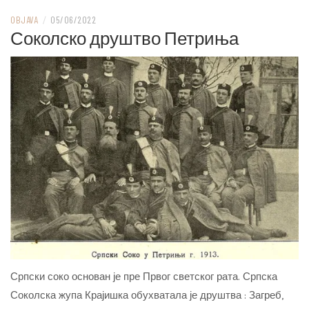
OBJAVA
/
05/06/2022
Соколско друштво Петриња
Српски соко основан је пре Првог светског рата. Српска
Соколска жупа Крајишка обухватала је друштва : Загреб,