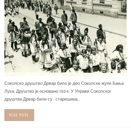
Соколско друштво Дрвар било је део Соколске жупе Бања
Лука. Друштво је основано 1924. У Управи Соколског
друштва Дрвар били су : старешина…
READ MORE