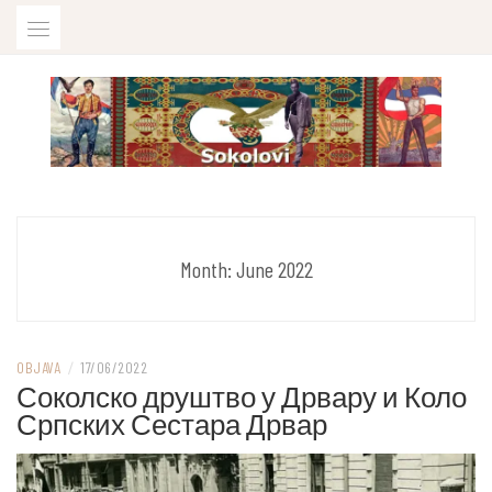
Skip
to
content
U sjećanje na ubijenog sokola Iliju Boškovića
SOKOLOVI
Month:
June 2022
OBJAVA
/
17/06/2022
Соколско друштво у Дрвару и Коло
Српских Сестара Дрвар