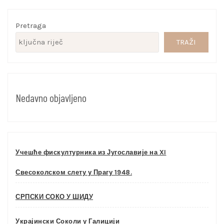
Pretraga
TRAŽI
Nedavno objavljeno
Учешће фискултурника из Југославије на XI
Свесоколском слету у Прагу 1948.
СРПСКИ СОКО У ШИДУ
Украјински Соколи у Галицији