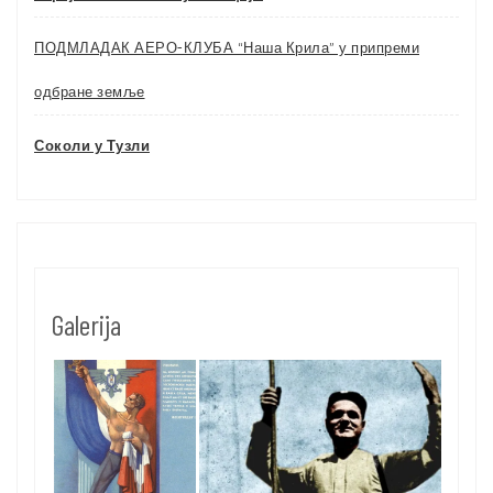
ПОДМЛАДАК АЕРО-КЛУБА “Наша Крила” у припреми
одбране земље
Соколи у Тузли
Galerija