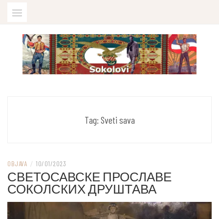
Skip
to
content
U sjećanje na ubijenog sokola Iliju Boškovića
SOKOLOVI
Tag:
Sveti sava
OBJAVA
/
10/01/2023
СВЕТОСАВСКЕ ПРОСЛАВЕ
СОКОЛСКИХ ДРУШТАВА