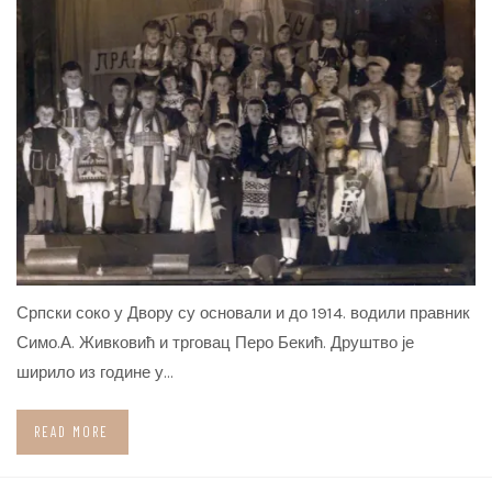
Српски соко у Двору су основали и до 1914. водили правник
Симо.А. Живковић и трговац Перо Бекић. Друштво је
ширило из године у…
READ MORE